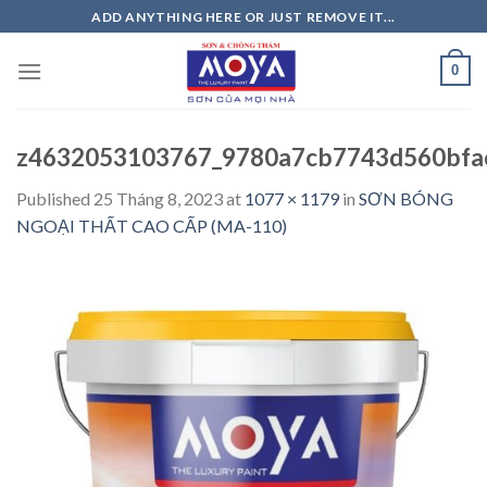
Skip
ADD ANYTHING HERE OR JUST REMOVE IT...
to
content
0
z4632053103767_9780a7cb7743d560bfa
Published
25 Tháng 8, 2023
at
1077 × 1179
in
SƠN BÓNG
NGOẠI THẤT CAO CẤP (MA-110)