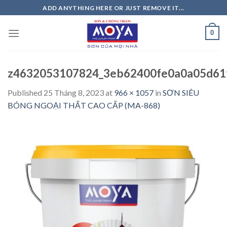
Skip
ADD ANYTHING HERE OR JUST REMOVE IT...
to
content
0
z4632053107824_3eb62400fe0a0a05d61
Published
25 Tháng 8, 2023
at
966 × 1057
in
SƠN SIÊU
BÓNG NGOẠI THẤT CAO CẤP (MA-868)