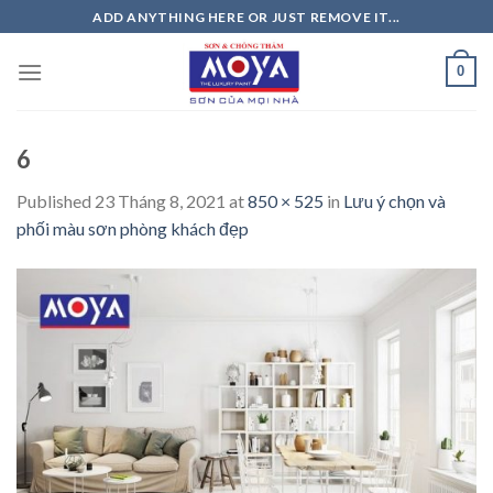
Skip
ADD ANYTHING HERE OR JUST REMOVE IT...
to
content
0
6
Published
23 Tháng 8, 2021
at
850 × 525
in
Lưu ý chọn và
phối màu sơn phòng khách đẹp