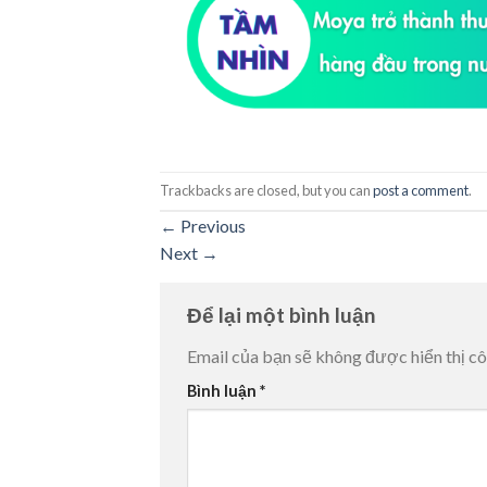
Trackbacks are closed, but you can
post a comment
.
←
Previous
Next
→
Để lại một bình luận
Email của bạn sẽ không được hiển thị cô
Bình luận
*