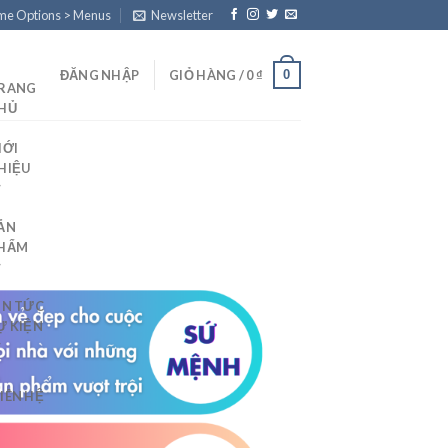
eme Options > Menus
Newsletter
0
ĐĂNG NHẬP
GIỎ HÀNG /
0
₫
RANG
HỦ
IỚI
HIỆU
ẢN
HẨM
IN TỨC
Ự KIỆN
LIÊN HỆ