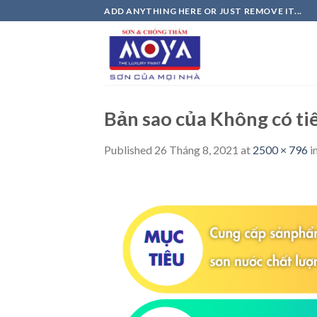
Skip
ADD ANYTHING HERE OR JUST REMOVE IT...
to
content
Bản sao của Không có ti
Published
26 Tháng 8, 2021
at
2500 × 796
i