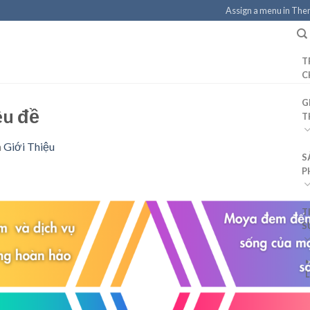
Assign a menu in Th
T
C
G
êu đề
T
n
Giới Thiệu
S
P
T
S