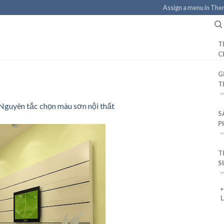
Assign a menu in Th
T
C
G
T
Nguyên tắc chọn màu sơn nội thất
S
P
T
S