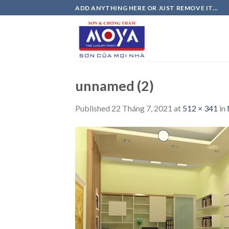
Skip
ADD ANYTHING HERE OR JUST REMOVE IT...
to
content
unnamed (2)
Published
22 Tháng 7, 2021
at
512 × 341
in