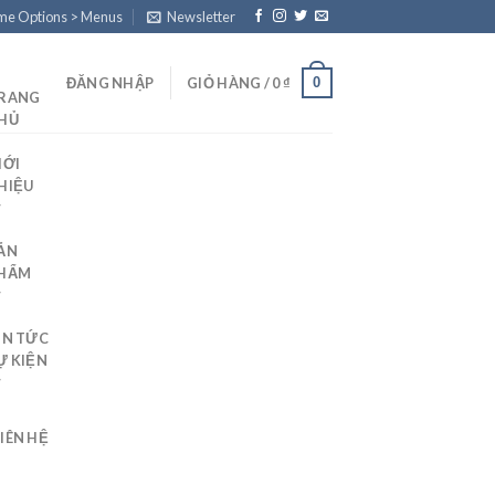
eme Options > Menus
Newsletter
0
ĐĂNG NHẬP
GIỎ HÀNG /
0
₫
RANG
HỦ
IỚI
HIỆU
ẢN
HẨM
IN TỨC
Ự KIỆN
LIÊN HỆ