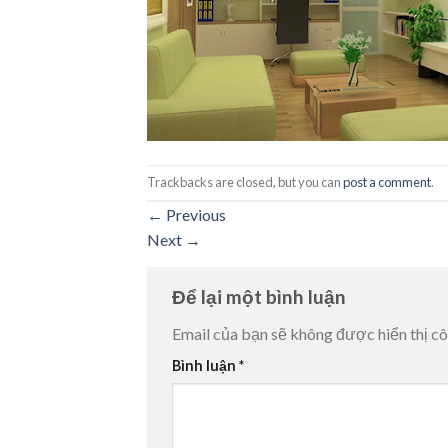
Trackbacks are closed, but you can
post a comment
.
←
Previous
Next
→
Để lại một bình luận
Email của bạn sẽ không được hiển thị cô
Bình luận
*