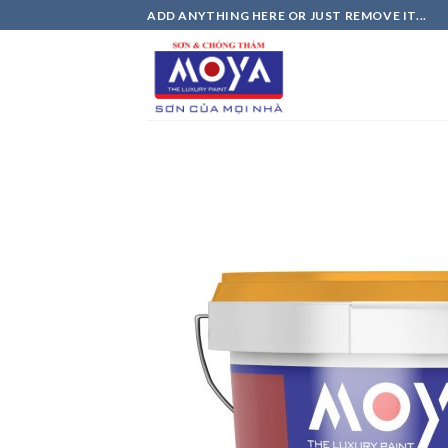
Skip
ADD ANYTHING HERE OR JUST REMOVE IT...
to
content