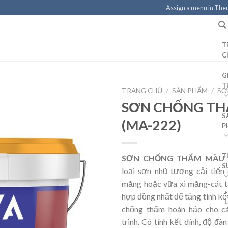
Assign a menu in Th
T
C
G
T
TRANG CHỦ
/
SẢN PHẨM
/
SƠ
SƠN CHỐNG T
S
(MA-222)
P
T
SƠN CHỐNG THẤM MÀU (
S
loại sơn nhũ tương cải tiến
măng hoặc vữa xi măng-cát t
hợp đồng nhất để tăng tính kế
chống thấm hoàn hảo cho c
trình. Có tính kết dính, độ đàn