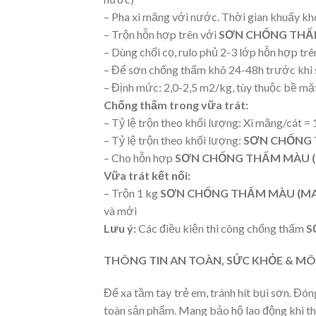
– Pha xi măng với nước. Thời gian khuấy k
– Trộn hỗn hợp trên với
SƠN CHỐNG THẤM
– Dùng chổi cọ, rulo phủ 2-3 lớp hỗn hợp trê
– Để sơn chống thấm khô 24-48h trước khi 
– Định mức: 2,0-2,5 m2/kg, tùy thuộc bề mặt
Chống thấm trong vữa trát:
– Tỷ lệ trộn theo khối lượng: Xi măng/cát = 
– Tỷ lệ trộn theo khối lượng:
SƠN CHỐNG 
– Cho hỗn hợp
SƠN CHỐNG THẤM MÀU (
Vữa trát kết nối:
– Trộn 1 kg
SƠN CHỐNG THẤM MÀU (MA
và mới
Lưu ý:
Các điều kiện thi công chống thấm
S
THÔNG TIN AN TOÀN, SỨC KHỎE & MÔ
Để xa tầm tay trẻ em, tránh hít bụi sơn. Đó
toàn sản phẩm. Mang bảo hộ lao động khi th