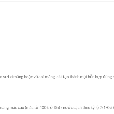
ộn với xi măng hoặc vữa xi măng-cát tạo thành một hỗn hợp đồng n
 măng mác cao (mác từ 400 trở lên) / nước sạch theo tỷ lệ 2/1/0,