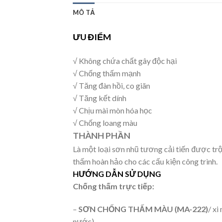
MÔ TẢ
ƯU ĐIỂM
√ Không chứa chất gây độc hại
√ Chống thấm mạnh
√ Tăng đàn hồi, co giãn
√ Tăng kết dính
√ Chịu mài mòn hóa học
√ Chống loang màu
THÀNH PHẦN
Là một loại sơn nhũ tương cải tiến được tr
thấm hoàn hảo cho các cấu kiện công trình.
HƯỚNG DẪN SỬ DỤNG
Chống thấm trực tiếp:
–
SƠN CHỐNG THẤM MÀU (MA-222)
/ xi
nước)