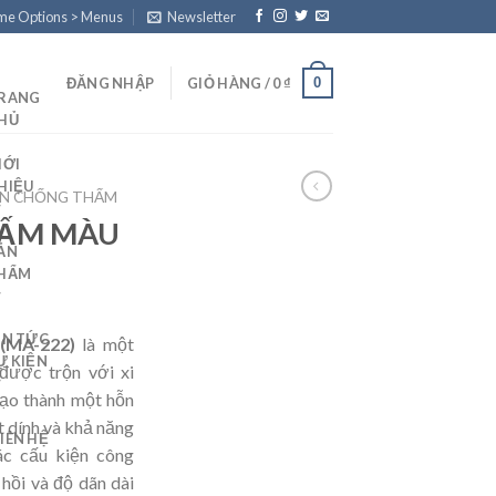
eme Options > Menus
Newsletter
0
ĐĂNG NHẬP
GIỎ HÀNG /
0
₫
RANG
HỦ
IỚI
HIỆU
N CHỐNG THẤM
HẤM MÀU
ẢN
HẨM
IN TỨC
MA-222)
là một
Ự KIỆN
 được trộn với xi
ạo thành một hỗn
t dính và khả năng
LIÊN HỆ
ác cấu kiện công
 hồi và độ dãn dài