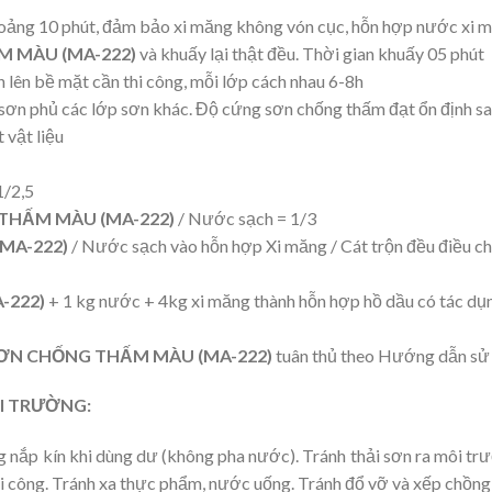
hoảng 10 phút, đảm bảo xi măng không vón cục, hỗn hợp nước xi 
 MÀU (MA-222)
và khuấy lại thật đều. Thời gian khuấy 05 phút
n lên bề mặt cần thi công, mỗi lớp cách nhau 6-8h
sơn phủ các lớp sơn khác. Độ cứng sơn chống thấm đạt ổn định sa
 vật liệu
1/2,5
THẤM MÀU (MA-222)
/ Nước sạch = 1/3
MA-222)
/ Nước sạch vào hỗn hợp Xi măng / Cát trộn đều điều chỉ
-222)
+ 1 kg nước + 4kg xi măng thành hỗn hợp hồ dầu có tác dụn
ƠN CHỐNG THẤM MÀU (MA-222)
tuân thủ theo Hướng dẫn sử
I TRƯỜNG:
ng nắp kín khi dùng dư (không pha nước). Tránh thải sơn ra môi t
i công. Tránh xa thực phẩm, nước uống. Tránh đổ vỡ và xếp chồng