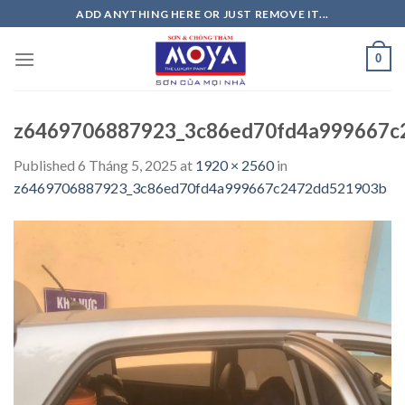
Skip
ADD ANYTHING HERE OR JUST REMOVE IT...
to
content
0
z6469706887923_3c86ed70fd4a999667c
Published
6 Tháng 5, 2025
at
1920 × 2560
in
z6469706887923_3c86ed70fd4a999667c2472dd521903b